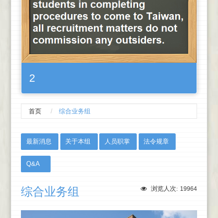
2
首页
综合业务组
:::
最新消息
关于本组
人员职掌
法令规章
Q&A
综合业务组
浏览人次:
19964