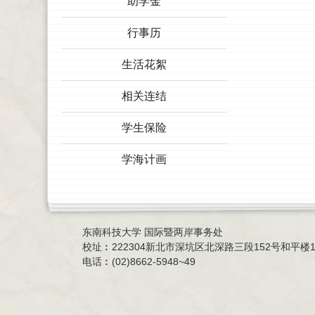
助学金
行事历
生活花絮
相关连结
学生保险
学海计画
东南科技大学 国际暨两岸事务处
校址︰222304新北市深坑区北深路三段152号和平楼1楼
电话︰(02)8662-5948~49