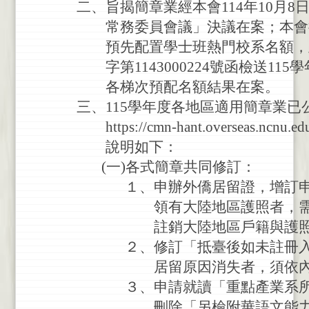
二
、
旨
揭
簡
章
業
經
本
會
114
年
10
月
8
常
務
委
員
會
議
」
決
議
在
案
；
本
會
預
先
配
置
學
士
班
熱
門
校
系
名
額
，
字
第
1143000224
號
函
檢
送
115
學
各
梯
次
預
配
名
額
結
果
在
案
。
三
、
115
學
年
度
各
地
區
適
用
簡
章
業
已
https://cmn-hant.overseas.ncnu.ed
說
明
如
下
：
(
一
)
各
式
簡
章
共
同
修
訂
：
１
、
申
辦
外
僑
居
留
證
，
增
訂
領
有
大
陸
地
區
護
照
者
，
註
銷
大
陸
地
區
戶
籍
與
護
２
、
修
訂
「
抵
臺
後
如
未
註
冊
居
留
原
因
消
失
者
，
須
依
３
、
申
請
就
讀
「
重
點
產
業
系
刪
除
「
另
檢
附
華
語
文
能