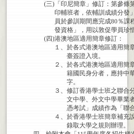
(
三
)
「
印
尼
簡
章
」
修
訂
：
第
參
條
印
輔
班
者
，
依
輔
訓
成
績
分
發
員
於
參
訓
期
間
應
完
成
80
％
課
發
資
格
」
，
用
以
敦
促
學
員
珍
(
四
)
港
澳
地
區
適
用
簡
章
修
訂
：
１
、
於
各
式
港
澳
地
區
適
用
簡
臺
簽
證
入
境
。
２
、
於
各
式
港
澳
地
區
適
用
簡
籍
國
民
身
分
者
，
應
持
中
字
。
３
、
修
訂
香
港
學
士
班
之
聯
合
文
中
學
、
外
文
中
學
畢
業
憑
考
試
」
成
績
作
為
「
聯
４
、
於
香
港
學
士
班
簡
章
補
充
錄
取
大
學
之
規
則
辦
理
。