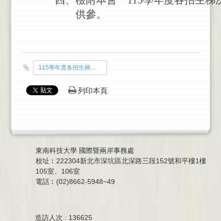
四
、
檢
附
本
會
「
115
學
年
度
各
招
生
梯
供
參
。
115學年度各招生梯次作業期程表
列印本頁
東南科技大學 國際暨兩岸事務處
校址︰222304新北市深坑區北深路三段152號和平樓1樓
105室、106室
電話︰(02)8662-5948~49
造訪人次 : 136625