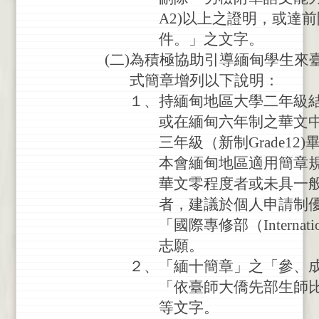
A2)
以
上
之
證
明
，
或
達
前
件
。
」
之
文
字
。
(
二
)
為
積
極
協
助
引
導
緬
甸
學
生
來
式
簡
章
增
列
以
下
說
明
：
１
、
持
緬
甸
地
區
大
學
二
年
級
或
在
緬
甸
六
年
制
之
華
文
三
年
級
（
新
制
Grade12)
本
會
緬
甸
地
區
適
用
簡
章
華
文
零
程
度
者
或
未
具
一
者
，
建
議
於
個
人
申
請
制
「
國
際
專
修
部
（
Internati
志
願
。
２
、
「
緬
十
簡
章
」
之
「
參
、
「
依
臺
師
大
僑
先
部
生
師
等
文
字
。