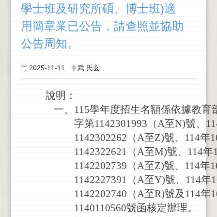
學士班及研究所碩、博士班)適
用簡章業已公告，請查照並協助
公告周知。
2025-11-11
武 氏玄
說明：
一
、
115
學
年
度
招
生
名
額
係
依
據
教
育
字
第
1142301993
（
A
至
N)
號
、
11
1142302262
（
A
至
Z)
號
、
114
年
1
1142322621
（
A
至
M)
號
、
114
年
1142202739
（
A
至
Z)
號
、
114
年
1
1142227391
（
A
至
Y)
號
、
114
年
1
1142202740
（
A
至
R)
號
及
114
年
1
1140110560
號
函
核
定
辦
理
。