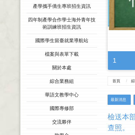
產學攜手僑生專班招生資訊
四年制產學合作學士海外青年技
術訓練班招生資訊
國際學生留臺就業導航站
檔案與表單下載
1
關於本處
綜合業務組
首頁
綜
華語文教學中心
:::
最新消息
國際專修部
檢送本
交流夥伴
查照。