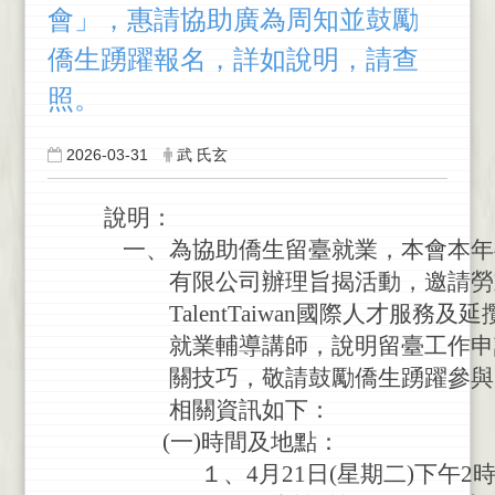
會」，惠請協助廣為周知並鼓勵
僑生踴躍報名，詳如說明，請查
照。
2026-03-31
武 氏玄
說明：
一
、
為
協
助
僑
生
留
臺
就
業
，
本
會
本
年
有
限
公
司
辦
理
旨
揭
活
動
，
邀
請
勞
Talent
Taiwan
國
際
人
才
服
務
及
延
就
業
輔
導
講
師
，
說
明
留
臺
工
作
申
關
技
巧
，
敬
請
鼓
勵
僑
生
踴
躍
參
與
相
關
資
訊
如
下
：
(
一
)
時
間
及
地
點
：
１
、
4
月
21
日
(
星
期
二
)
下
午
2