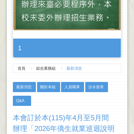
1
首頁
綜合業務組
最新消息
:::
最新消息
關於本組
人員職掌
法令規章
Q&A
本會訂於本(115)年4月至5月間
辦理「2026年僑生就業巡迴說明