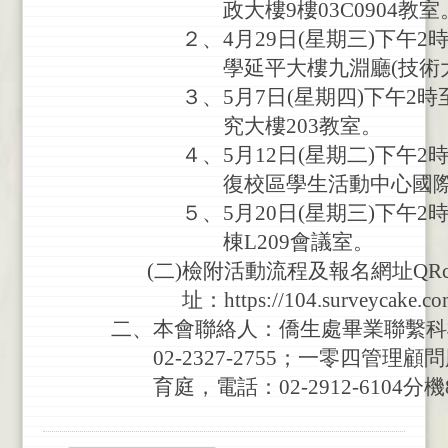
政
大
樓
9
樓
03C0904
教
室
２
、
4
月
29
日
(
星
期
三
)
下
午
2
學
延
平
大
樓
九
淵
廳
(
技
術
３
、
5
月
7
日
(
星
期
四
)
下
午
2
時
究
大
樓
203
教
室
。
４
、
5
月
12
日
(
星
期
二
)
下
午
2
復
校
區
學
生
活
動
中
心
國
５
、
5
月
20
日
(
星
期
三
)
下
午
2
棟
L209
會
議
室
。
(
二
)
檢
附
活
動
流
程
及
報
名
網
址
QRc
址
：
https://104.surveycake.c
二
、
本
會
聯
絡
人
：
僑
生
處
畢
業
聯
繫
科
02-2327-2755
；
一
零
四
管
理
顧
問
育
庭
，
電
話
：
02-2912-6104
分
機