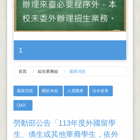
1
首頁
綜合業務組
最新消息
:::
最新消息
關於本組
人員職掌
法令規章
Q&A
勞動部公告「113年度外國留學
生、僑生或其他華裔學生，依外