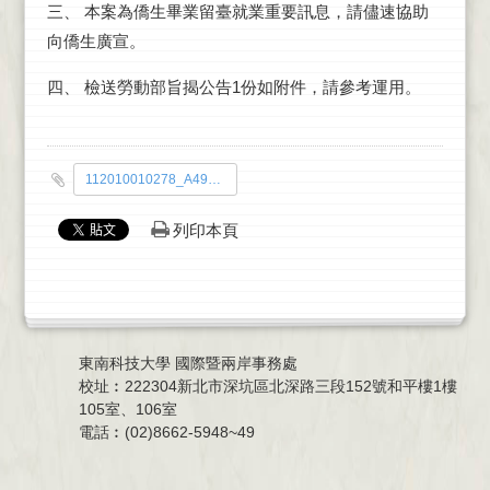
三、 本案為僑生畢業留臺就業重要訊息，請儘速協助
向僑生廣宣。
四、 檢送勞動部旨揭公告1份如附件，請參考運用。
112010010278_A49000000B_A49000000B_1120090725_doc4_Attach1.pdf
列印本頁
東南科技大學 國際暨兩岸事務處
校址︰222304新北市深坑區北深路三段152號和平樓1樓
105室、106室
電話︰(02)8662-5948~49