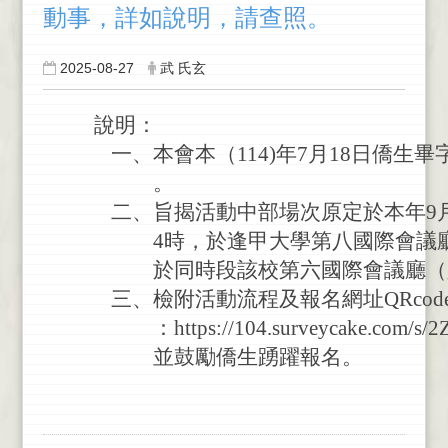
動事，詳如說明，請查照。
2025-08-27
武 氏玄
說明：
一
、
本
會
本
（
114)
年
7
月
18
日
僑
生
畢
。
二
、
旨
揭
活
動
中
部
場
次
原
定
於
本
年
9
4
時
，
於
逢
甲
大
學
第
八
國
際
會
議
於
同
時
段
該
校
第
六
國
際
會
議
廳
（
三
、
檢
附
活
動
流
程
及
報
名
網
址
QRcod
：
https://104.surveycake.com/s/2
並
鼓
勵
僑
生
踴
躍
報
名
。