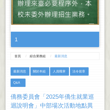
1
首頁
綜合業務組
最新消息
:::
最新消息
關於本組
人員職掌
法令規章
Q&A
僑務委員會「2025年僑生就業巡
迴說明會」中部場次活動地點異