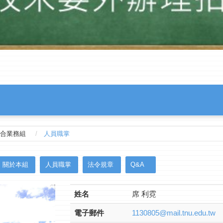
合業務組
人員職掌
關於本組
人員職掌
法令規章
Q&A
姓名
席 利霓
電子郵件
1130805@mail.tnu.edu.tw