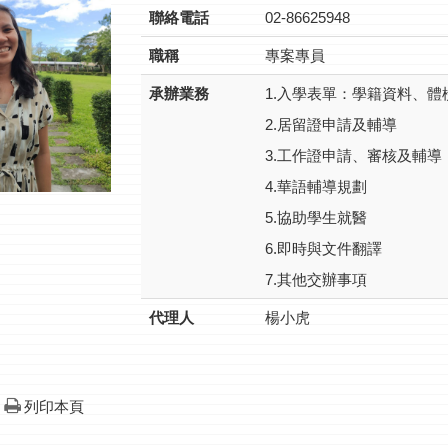
聯絡電話
02-86625948
職稱
專案專員
承辦業務
1.入學表單：學籍資料、
2.居留證申請及輔導
3.工作證申請、審核及輔導
4.華語輔導規劃
5.協助學生就醫
6.即時與文件翻譯
7.其他交辦事項
代理人
楊小虎
列印本頁