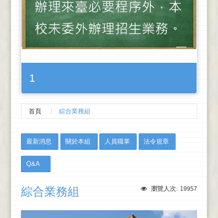
1
首頁
綜合業務組
:::
最新消息
關於本組
人員職掌
法令規章
Q&A
綜合業務組
瀏覽人次:
19957